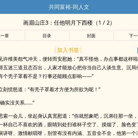
共同富裕-同人文
画眉山庄3：任他明月下西楼（1 / 2）
上一章
目录
封面
下一
〔加入书签〕
见许维美怨气冲天，便转而安慰她：“真不怪他，办点事都这样
得五迷三道丑态百出，人家才能放心把你当自己人谈生意。沉局
有个壳子罩着不是？行事还能顾点影响——”
立刻愤怒道：“有壳子罩着才方便为所欲为呢！”
子确实没关系……”
思索一会儿，坐起身认真宽慰道：“你就想象吧，沉弟往那一坐
一杯自己不喜欢的酒，眼睛到处扫谁杯子空了、摸烟了、脸色变
演讲呀、激情献唱呀，别管有没有内涵、五音全不全，他第一个