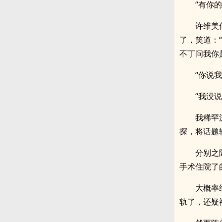
“有你
许维美
了，笑道：
不丁问我你
“你说
“我没
我稀罕
探，将话题
分别之
手术住院了
大概率
轨了，还疑