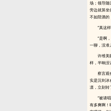
场；领导随
旁边就算坐
不如陪酒的
“真这样
“是啊
一聊，没准
许维美
样，半晌没
察言观
实是沉剑冰
凛，立刻转
“被请
有多爽啊！