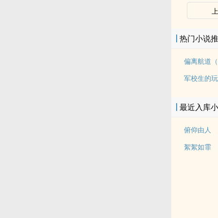
热门小说
偏离航道（
军校生的玩
最近入库
俯仰由人
絮絮如霏