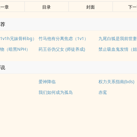
上一章
目录
封面
下一
推荐
1v1h兄妹骨科bg）
竹马他有分离焦虑（1v1）
物（暗黑NPH）
药王谷伪父女 (师徒养成)
小说
爱神降临
权力关系指南(bds)
我们如何成为孤岛
赤鸾