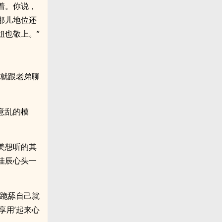
着。你说，
那儿地位还
姐也敬上。”
，就跟老弟聊
意乱的模
美想听的其
佳辰心头一
来跪舔自己就
享用’起来心