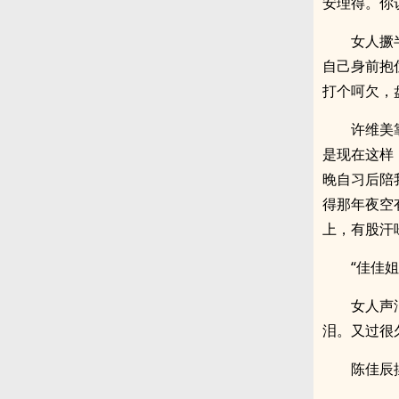
安理得。你
女人撅
自己身前抱
打个呵欠，
许维美
是现在这样
晚自习后陪
得那年夜空
上，有股汗
“佳佳
女人声
泪。又过很
陈佳辰