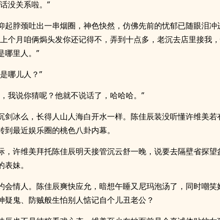
的话没关系啦。”
仰起脖颈吐出一串烟圈，神色快然，仿佛先前的忧郁已随眼泪冲
“上个月咱俩焗头发你还记得不，弄到十点多，老沉去店里接我
是哪里人。”
我是哪儿人？”
说，我说你猜呢？他就不说话了，哈哈哈。”
沉剑冰么，长得人山人海白开水一样。陈佳辰装没听懂许维美若
转到最近娱乐圈的桃色八卦内幕。
际，许维美拜托陈佳辰明天接管沉云舒一晚，说要去隔壁省探望
的表妹。
约会情人。陈佳辰爽快应允，暗想午睡又尼玛泡汤了，同时嘲笑
神疑鬼、防贼般生怕别人惦记自个儿丑老公？