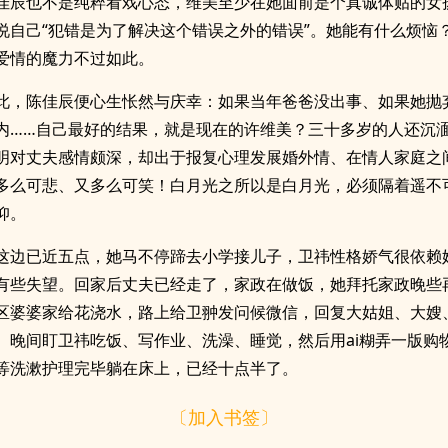
佳辰也不是纯粹看戏心态，维美至少在她面前是个真诚体贴的女
说自己“犯错是为了解决这个错误之外的错误”。她能有什么烦恼
爱情的魔力不过如此。
此，陈佳辰便心生怅然与庆幸：如果当年爸爸没出事、如果她抛
内……自己最好的结果，就是现在的许维美？三十多岁的人还沉
明对丈夫感情颇深，却出于报复心理发展婚外情、在情人家庭之
多么可悲、又多么可笑！白月光之所以是白月光，必须隔着遥不
仰。
这边已近五点，她马不停蹄去小学接儿子，卫祎性格娇气很依赖
有些失望。回家后丈夫已经走了，家政在做饭，她拜托家政晚些
区婆婆家给花浇水，路上给卫翀发问候微信，回复大姑姐、大嫂
。晚间盯卫祎吃饭、写作业、洗澡、睡觉，然后用ai糊弄一版购
等洗漱护理完毕躺在床上，已经十点半了。
〔加入书签〕