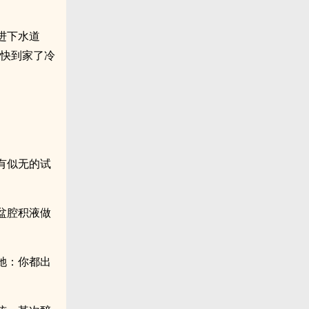
进下水道
，快到家了冷
有似无的试
盆腔积液做
她：你都出