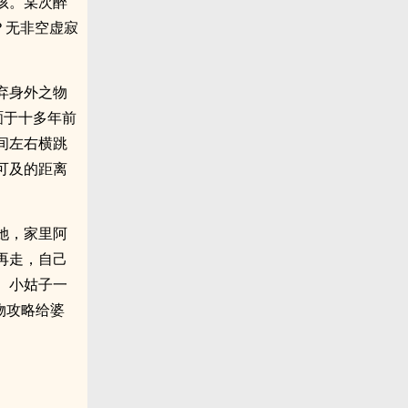
孩。某次醉
？无非空虚寂
弃身外之物
湎于十多年前
间左右横跳
可及的距离
她，家里阿
再走，自己
、小姑子一
物攻略给婆