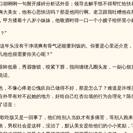
口胡咧咧一句掰开揉碎分析话外音；领导去解手恨不得帮忙给扶
俩大美女，他有心思快活吗？那是他同行啊。老卫跟我吐槽他在
，甲方搂着十八岁小妹妹，他敬酒时得一口一个小嫂子给怀里小
？”
，这年头没有干净清爽有骨气还能要到饭的。你要是心里还介意
儿他也很需要你关心呢？”
眼眸低垂，秀眉微锁，咬紧下唇，指间缠绕几圈头发，一副心烦
说话。
色，不像心疼老公愧疚自己做得不好，那是怎么了？难道是许维
在外早有对不起她的地方，好给自己红杏出墙的行为合理化？陈
了话音：
唱歌吃饭又是一回事了，他们给别人当奴才有多痛苦，等别人跑
唉，男权社会是这样，没治了，默认美女是给他们的小小奖励，‘