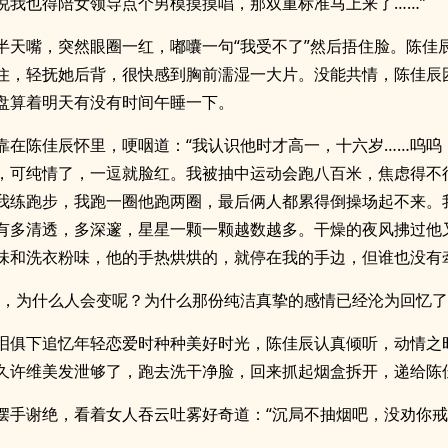
说我也得陪女领导点个男模摸摸唱，那双重标准马上来了……”
半天嘴，突然眼圈一红，嘟囔一句“我受不了”然后捂住脸。陈佳
住，轻抚她后背，很快感到胸前濡湿一大片。没能共情，陈佳辰
盘算着明天有没有时间午睡一下。
靠在陈佳辰怀里，哽咽道：“我认识他时才高一，十六岁……呜呜
，可纯情了，一逗就脸红。我被抽中运动会跑八百米，焦虑得不
我练跑步，我跑一圈他跑两圈，最后俩人都累得倒操场起不来。
有多清透，多深邃，星星一颗一颗越数越多。干燥的夜风拂过他
味和洗衣粉味，他的手热烘烘的，就停在我的手边，但谁也没有牵
姐，为什么人会变呢？为什么那份纯洁真挚的感情已经沦为回忆了
泪俱下追忆年轻恋爱时种种美好时光，陈佳辰认真倾听，动情之
久许维美发泄够了，跑去洗干净脸，回来抓起烟盒拆开，递给陈
摆手谢绝，看着女人吞云吐雾好奇道：“沉局不抽烟吧，没劝你戒