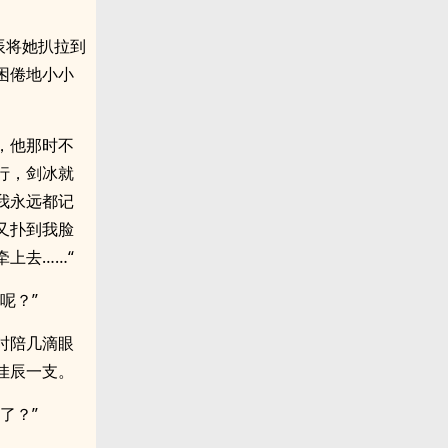
辰将她扒拉到
困倦地小小
，他那时不
行，剑冰就
我永远都记
又扑到我脸
上去……“
呢？”
时陪几滴眼
佳辰一支。
了？”