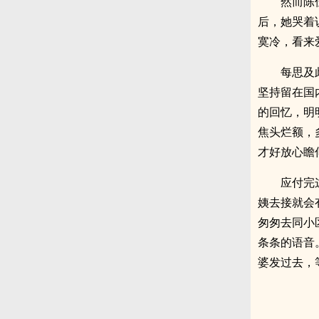
然而陈
后，她哭着
寞冷，看来
每思及
坚持留在国
的回忆，明
焦头烂额，
才好放心瞻
应付完
姨去接就会
匆匆去同小
条条的语音
婆发过去，