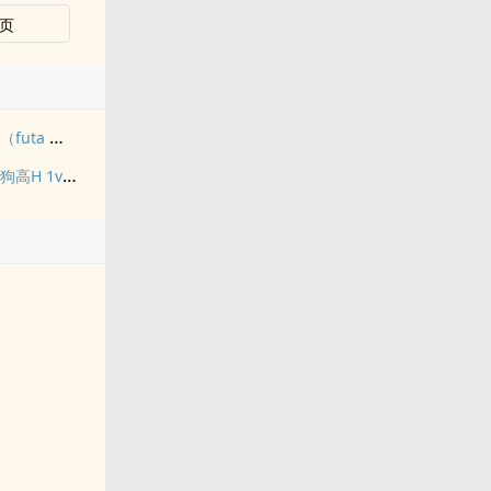
页
九尾白狐是我前世妻（futa 百合）
禁止吸血鬼发情（姐狗高H 1v1）