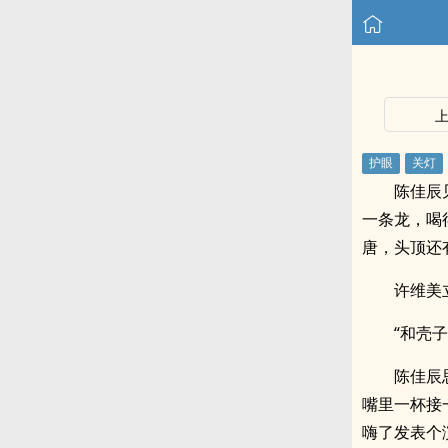
陈佳辰
一条龙，喝
唐，头顶还
许维美
“和壳
陈佳辰
嘴里一杯接
嗨了发表个