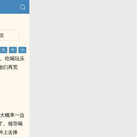
页
啦。吃喝玩乐
他们再荒
，大概率一边
了。领导喝
冲上去捧