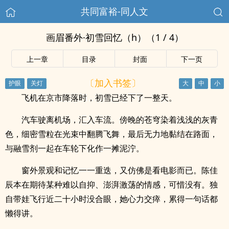
共同富裕-同人文
画眉番外·初雪回忆（h）（1 / 4）
上一章
目录
封面
下一页
〔加入书签〕
飞机在京市降落时，初雪已经下了一整天。
汽车驶离机场，汇入车流。傍晚的苍穹染着浅浅的灰青
色，细密雪粒在光束中翻腾飞舞，最后无力地黏结在路面，
与融雪剂一起在车轮下化作一摊泥泞。
窗外景观和记忆一一重迭，又仿佛是看电影而已。陈佳
辰本在期待某种难以自抑、澎湃激荡的情感，可惜没有。独
自带娃飞行近二十小时没合眼，她心力交瘁，累得一句话都
懒得讲。