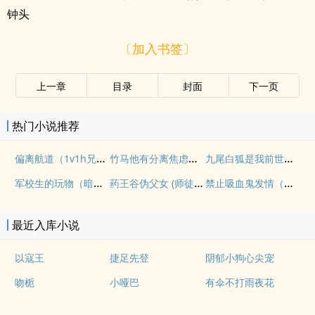
钟头
〔加入书签〕
上一章
目录
封面
下一页
热门小说推荐
偏离航道（1v1h兄妹骨科bg）
竹马他有分离焦虑（1v1）
九尾白狐是我前世妻（futa 百合）
军校生的玩物（暗黑NPH）
药王谷伪父女 (师徒养成)
禁止吸血鬼发情（姐狗高H 1v1）
最近入库小说
以寇王
捷足先登
阴郁小狗心尖宠
吻栀
小哑巴
有伞不打雨夜花