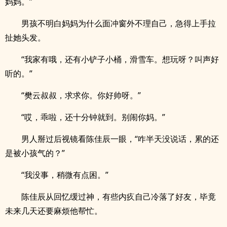
妈妈。”
男孩不明白妈妈为什么面冲窗外不理自己，急得上手拉
扯她头发。
“我家有哦，还有小铲子小桶，滑雪车。想玩呀？叫声好
听的。”
“樊云叔叔，求求你。你好帅呀。”
“哎，乖啦，还十分钟就到。别闹你妈。”
男人掰过后视镜看陈佳辰一眼，“咋半天没说话，累的还
是被小孩气的？”
“我没事，稍微有点困。”
陈佳辰从回忆缓过神，有些内疚自己冷落了好友，毕竟
未来几天还要麻烦他帮忙。