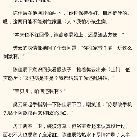
陈佳辰在他胸膛拍两下，“你也保持得好、肌肉挺硬的。
哎，这两日能不能别往家里带人？我怕小孩生病。”
“本来也不往回带，谈崩容易赖上，还是酒店方便。”
樊云的表情像她问了个蠢问题，“你往家带？哟，玩这么
刺激啊。”
陈佳辰下意识回头看眼孩子，推着樊云出来带上门，低
声怒斥：“又犯病是不是？我都结婚了你还乱讲话。”
“宝贝儿，咱俩还装啊？”
樊云屈起手指刮一下陈佳辰下巴，嘲笑道：“你那破手机
先贴个防窥膜再来和我演烈妇。”
房子两室一卫，装潢潦草，但浴室看起来认真设计过、
面积不大也硬塞了座浴缸。陈佳辰站热水下尽情冲刷了大半