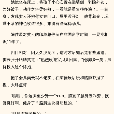
她跪坐在床上，将孩子小心安置在靠墙侧，剥除外衣，
盖好被子，动作之轻柔娴熟，一看就是重复很多遍了。一转
身，发现樊云还抱臂立在门口。屋里没开灯，他背着光，玩
世不恭的神色收敛很多、难得有些沉稳劲儿。
陈佳辰对樊云的印象总停留在腐国留学时期，一晃竟相
识11年了。
四目相对，因太久没见面，这时才后知后觉有些尴尬。
樊云张开胳膊笑道：“热烈欢迎宝贝儿回国。”她噗嗤一笑，展
臂投入这个怀抱。
抱了会儿樊云就不老实，在陈佳辰后腰和胳膊都捏了
捏，大肆点评：
“啧啧，你这胸至少升一个cup。胯宽了腰身没咋变，恢
复挺好啊。健身了？胳膊这块挺明显的。”
“那是抱孩子抱的。”