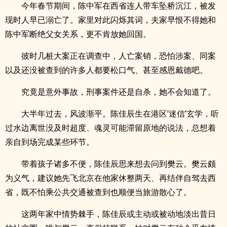
今年春节期间，陈中军在西省连人带车坠桥沉江，被发
现时人早已溺亡了。家里对此闪烁其词，夫家早恨不得她和
陈中军断绝父女关系，更不肯放她回国。
彼时几桩大案正在调查中，人亡案销，恐怕涉案、同案
以及还没被查到的许多人都要松口气、甚至感恩戴德吧。
究竟是意外事故，刑事案件还是自杀，她不会知道了。
大半年过去，风波渐平。陈佳辰生在港区‘迷信’玄学，听
过水边离世没及时超度、魂灵可能滞留原地的说法，总想着
亲自到场完成某些环节。
带着孩子诸多不便，陈佳辰思来想去问到樊云。樊云颇
为义气，建议她先飞北京在他家休整两天、再结伴自驾去西
省，既不怕乘公共交通被查到也顺便当旅游散心了。
这两年家中情势棘手，陈佳辰或主动或被动地淡出昔日