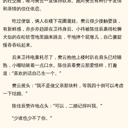
的社交圈，唯与樊云一直保持联系。她对樊云有种介乎友情
和亲情的信任依恋。
吃过便饭，俩人在楼下花圃遛娃。樊云很少接触婴孩，
有新鲜感，亦步亦趋跟在卫祎身后。小祎被陈佳辰裹得松狮
犬似的在松软雪地里蹦来跳去，平地摔个屁墩儿，自己撅腚
慢吞吞站起来。
后来卫祎电量耗尽了，樊云抱他上楼时趴在肩头已经睡
熟，小嘴咕哝着一点口水。陈佳辰看樊云那爱惜样，打趣
道：“喜欢的话自己生一个。”
樊云摇头：“我不是做父亲那块料，等我四十倒可以考虑
一下结婚。”
陈佳辰赞许地点头：“可以，二婚记得叫我。”
“少谁也少不了你。”