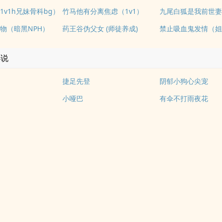
1v1h兄妹骨科bg）
竹马他有分离焦虑（1v1）
物（暗黑NPH）
药王谷伪父女 (师徒养成)
小说
捷足先登
阴郁小狗心尖宠
小哑巴
有伞不打雨夜花