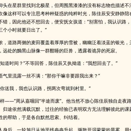
仰头在星群里找到北极星，但周围黑漆漆的没有标志物也描述不
欢像这样可以专注思考种种疑惑的纯粹时光，陈佳辰安安静静陪
不错，因此他还不想回去，便安抚女孩道：“别害怕，我认识路
三个小时就要日出了。”
浓，道路两侧的麦田覆盖着厚厚的雪被，幽幽泛着淡蓝的银光，
，远处的黝黑山脉像一群酣睡的巨兽，透露着诡异的死寂。
么知道时间？”不等回答，陈佳辰又执拗道：“我想回去了。”
语气里流露一丝不满：“那你干嘛非要跟我出来？”
用你送我，我也认识路，拐两次弯就到村里。”
这样——”周从嘉咽回“半途而废”。他当然不放心陈佳辰独自走夜
。归途依然满载沉默，过往的经验已表明双方无法理解彼此的课
性的帮助，于是各自默然思索、纠结着。
人身后，一轮旭日从地平线冉冉升起，驱散开湿蒙蒙的晨雾，用