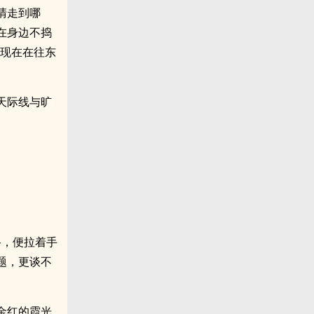
清走到哪
在身边不捣
，现在在往东
天际线与旷
路，便拉着手
题，更谈不
金红的霞光