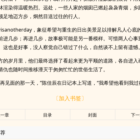
林渲染得温暖热烈。远处，一些人家的烟囱已燃起袅袅青烟，乡
顿足地迈方步，炯然目送过往的行人。
owisanotherday，象征希望与重生的日出美景足以排解凡人心
前进几步；再进几步，故事极可能是另一番模样。可惜两人心事
。这也是好事，没人察觉自己错过了什么，自然谈不上留有遗憾
方的岁月里，他们最终选择了看起来更为平顺的道路，各自进入
情仇也随时间推移湮灭于匆匆忙忙的世俗生活了。
有再见面的那一天，”陈佳辰在日记本上写道，“我希望他看到我过
〔加入书签〕
上一章
目录
封面
下一
推荐