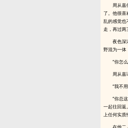
周从嘉
了。他很喜
乱的感觉也
走，再过两
夜色深
野混为一体
“你怎
周从嘉
“我不
“你总
一起往回返
上任何实质
在他二