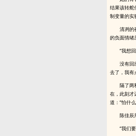
结果该转舵
制变量的实
清冽的
的负面情绪
“我想回
没有回
去了，我有
隔了两
在，此刻才
道：“怕什么
陈佳辰
“我们要