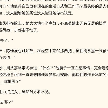
何方？他值得自己放弃现在的生活方式和工作吗？最头疼的是人
验，没人能给她答案也没人能替她做出决定。
夜风扑在脸上，她大大地打个寒战，心底蔓延出无穷无尽的怯懦
压得她一步都走不动了。
去了。”
应，陈佳辰心跳如鼓，在虚空中茫然抓两把，扯住周从嘉一只袖
点害怕。”
秒，周从嘉略带诧异道：“什么？”他脑子一直在想事情，完全遗
迟钝地意识到一道走来陈佳辰异常地安静。他握住陈佳辰冰凉的
，你怕黑？”
用力点点头，虽然对方看不见。
去哪？”