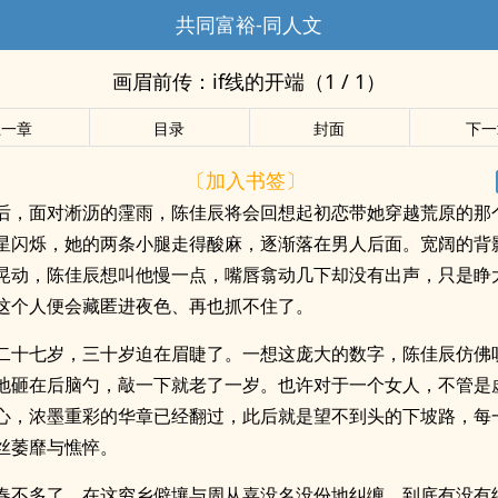
共同富裕-同人文
画眉前传：if线的开端（1 / 1）
上一章
目录
封面
下一
〔加入书签〕
后，面对淅沥的霪雨，陈佳辰将会回想起初恋带她穿越荒原的那
星闪烁，她的两条小腿走得酸麻，逐渐落在男人后面。宽阔的背
晃动，陈佳辰想叫他慢一点，嘴唇翕动几下却没有出声，只是睁
这个人便会藏匿进夜色、再也抓不住了。
二十七岁，三十岁迫在眉睫了。一想这庞大的数字，陈佳辰仿佛
地砸在后脑勺，敲一下就老了一岁。也许对于一个女人，不管是
心，浓墨重彩的华章已经翻过，此后就是望不到头的下坡路，每
丝萎靡与憔悴。
春不多了，在这穷乡僻壤与周从嘉没名没份地纠缠，到底有没有