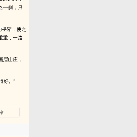
路一侧，只
底的畏缩，使之
重重，一路
。
画眉山庄，
得好。”
章