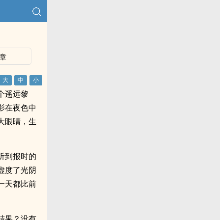
章
个遥远黎
影在夜色中
大眼睛，生
听到报时的
虚度了光阴
一天都比前
结果？没有