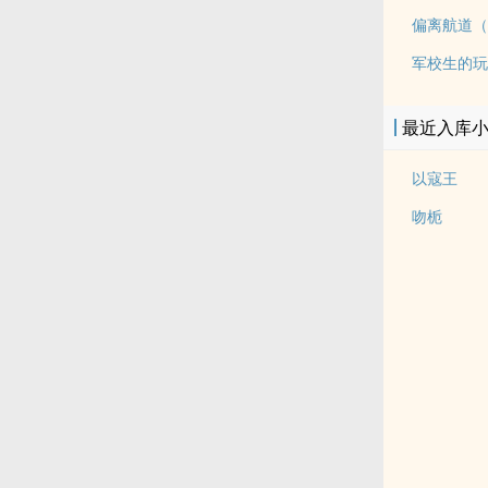
偏离航道（
军校生的玩
最近入库
以寇王
吻栀