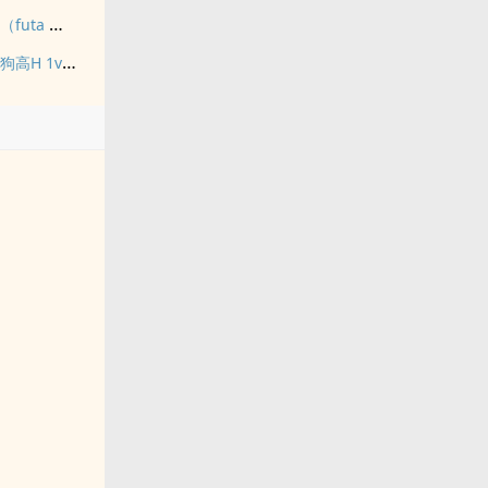
九尾白狐是我前世妻（futa 百合）
禁止吸血鬼发情（姐狗高H 1v1）