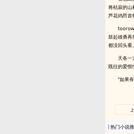
将枯寂的山
芦花鸡昂首
toor
鼓起雄勇再
都没回头看
天各一
既往的爱恨
“如果
热门小说