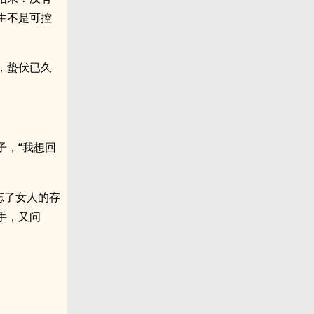
生不是可控
，蛰伏已久
子，“我想回
忘了女人的存
手，又问