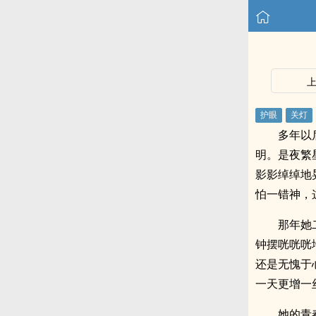
多年以
明。是夜繁
影影绰绰地
怕一错神，
那年她
钟摆咣咣咣
还是无愧于
一天更增一
她的青